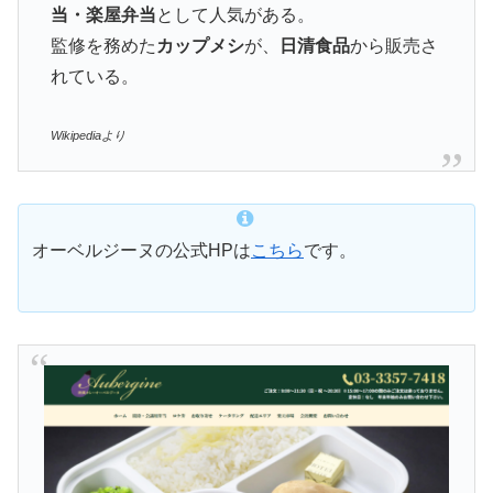
当・楽屋弁当
として人気がある。
監修を務めた
カップメシ
が、
日清食品
から販売さ
れている。
Wikipediaより
オーベルジーヌの公式HPは
こちら
です。