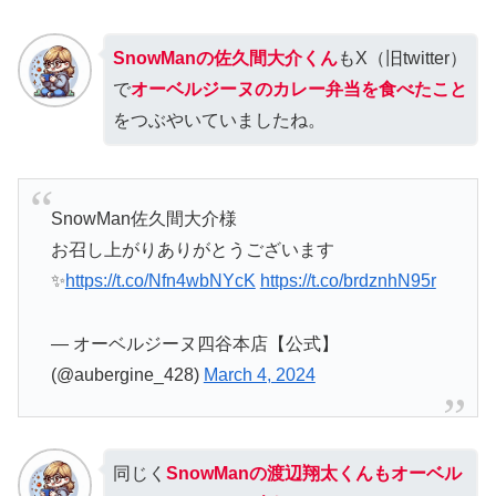
SnowManの佐久間大介くん
もX（旧twitter）
で
オーベルジーヌのカレー弁当を食べたこと
をつぶやいていましたね。
SnowMan佐久間大介様
お召し上がりありがとうございます
✨
https://t.co/Nfn4wbNYcK
https://t.co/brdznhN95r
— オーベルジーヌ四谷本店【公式】
(@aubergine_428)
March 4, 2024
同じく
SnowManの渡辺翔太くんもオーベル