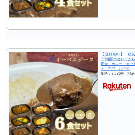
【 送料無料 】 欧
※7種類のカレーか
寄せ カレー セッ
ト 在宅 お中元
価格：8,586円（税