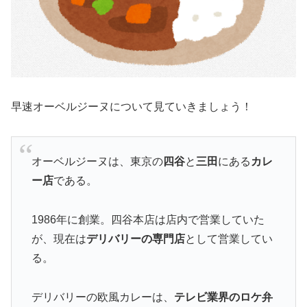
早速オーベルジーヌについて見ていきましょう！
オーベルジーヌは、東京の
四谷
と
三田
にある
カレ
ー店
である。
1986年に創業。四谷本店は店内で営業していた
が、現在は
デリバリーの専門店
として営業してい
る。
デリバリーの欧風カレーは、
テレビ業界のロケ弁