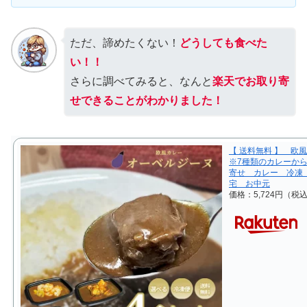
ただ、諦めたくない！
どうしても食べた
い！！
さらに調べてみると、なんと
楽天でお取り寄
せできることがわかりました！
【 送料無料 】 欧
※7種類のカレーか
寄せ カレー 冷凍
宅 お中元
価格：5,724円（税