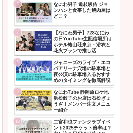
なにわ男子 道枝駿佑 ジョ
ンハンと食事した焼肉屋は
どこ？
【なにわ男子】728なにわ
の日YouTube生配信場所は
ホテル椿山荘東京・浴衣と
花火プランで推し活
ジャニーズのライブ・エコ
パアリーナ穴場の駐車場と
夜公演の駐車場入るおすす
めのタイミングを徹底解説
なにわTube 静岡旅ロケ地
浜松餃子のお店は石松ぎょ
うざ！メンバー注文メニュ
ー紹介
二宮和也ファンクラブイベ
ント2025チケット倍率は？