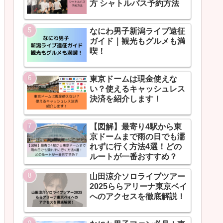
方 シャトルバス予約方法
なにわ男子新潟ライブ遠征
ガイド｜観光もグルメも満
喫！
東京ドームは現金使えな
い？使えるキャッシュレス
決済を紹介します！
【図解】最寄り4駅から東
京ドームまで雨の日でも濡
れずに行く方法4選！どの
ルートが一番おすすめ？
山田涼介ソロライブツアー
2025ららアリーナ東京ベイ
へのアクセスを徹底解説！