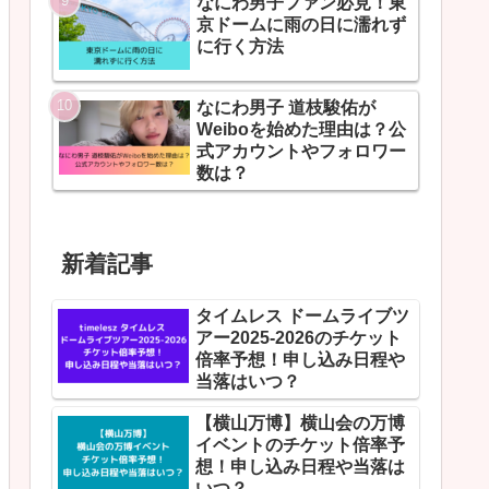
なにわ男子ファン必見！東
京ドームに雨の日に濡れず
に行く方法
なにわ男子 道枝駿佑が
Weiboを始めた理由は？公
式アカウントやフォロワー
数は？
新着記事
タイムレス ドームライブツ
アー2025-2026のチケット
倍率予想！申し込み日程や
当落はいつ？
【横山万博】横山会の万博
イベントのチケット倍率予
想！申し込み日程や当落は
いつ？