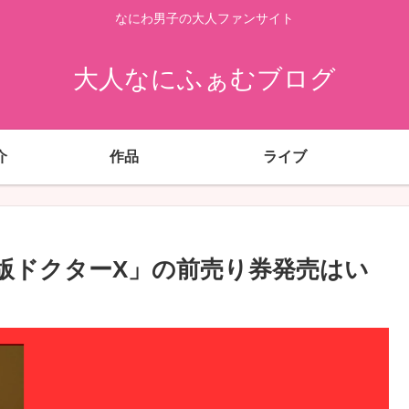
なにわ男子の大人ファンサイト
大人なにふぁむブログ
介
作品
ライブ
版ドクターX」の前売り券発売はい