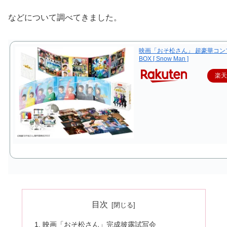
などについて調べてきました。
映画「おそ松さん」 超豪華コン
BOX [ Snow Man ]
楽
目次
映画「おそ松さん」完成披露試写会