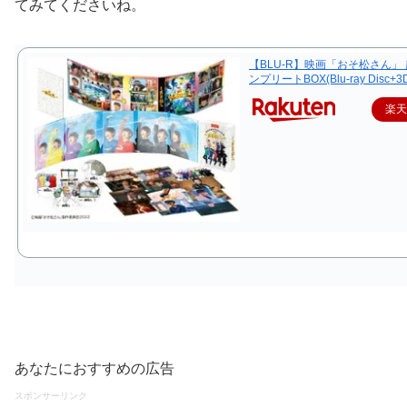
てみてくださいね。
【BLU-R】映画「おそ松さん」
ンプリートBOX(Blu-ray Disc+3
楽
あなたにおすすめの広告
スポンサーリンク