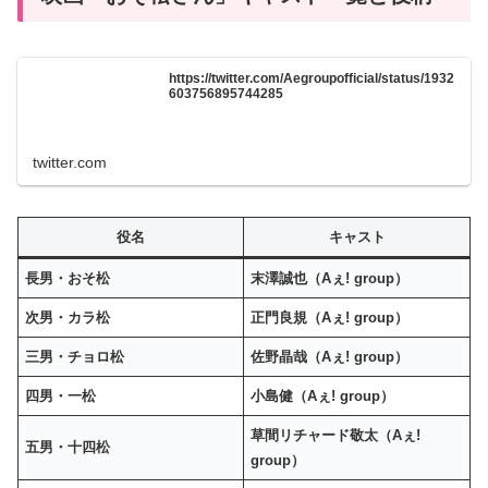
https://twitter.com/Aegroupofficial/status/1932
603756895744285
twitter.com
役名
キャスト
長男・おそ松
末澤誠也（Aぇ! group）
次男・カラ松
正門良規（Aぇ! group）
三男・チョロ松
佐野晶哉（Aぇ! group）
四男・一松
小島健（Aぇ! group）
草間リチャード敬太（Aぇ!
五男・十四松
group）