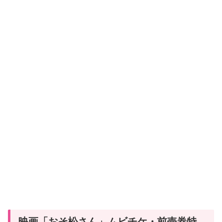
映画「おそ松さん」ムビチケ・前売券特