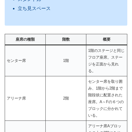
立ち見スペース
座席の種類
階数
概要
1階のステージと同じ
フロア座席。ステー
センター席
1階
ジを正面から見れ
る。
センター席を取り囲
み、1階から2階まで
階段状に配置された
アリーナ席
2階
座席。A～Fの６つの
ブロックに分かれて
いる。
アリーナ席Aブロッ