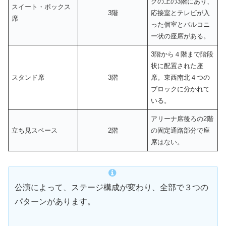
クの上の3階にあり、
スイート・ボックス
3階
応接室とテレビが入
席
った個室とバルコニ
ー状の座席がある。
3階から４階まで階段
状に配置された座
スタンド席
3階
席。東西南北４つの
ブロックに分かれて
いる。
アリーナ席後ろの2階
立ち見スペース
2階
の固定通路部分で座
席はない。
公演によって、ステージ構成が変わり、全部で３つの
パターンがあります。