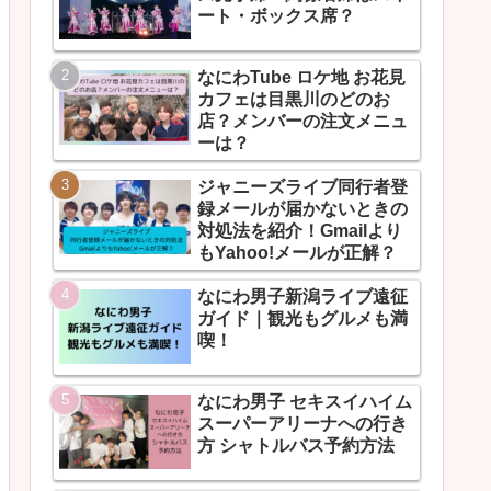
ート・ボックス席？
なにわTube ロケ地 お花見
カフェは目黒川のどのお
店？メンバーの注文メニュ
ーは？
ジャニーズライブ同行者登
録メールが届かないときの
対処法を紹介！Gmailより
もYahoo!メールが正解？
なにわ男子新潟ライブ遠征
ガイド｜観光もグルメも満
喫！
なにわ男子 セキスイハイム
スーパーアリーナへの行き
方 シャトルバス予約方法