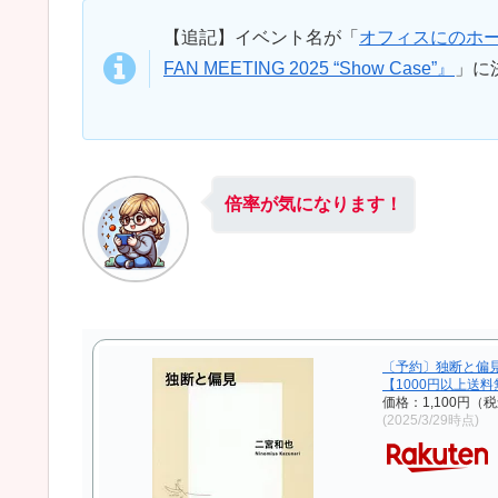
【追記】イベント名が「
オフィスにのホール
FAN MEETING 2025 “Show Case”』
」に
倍率が気になります！
〔予約〕独断と偏見
【1000円以上送
価格：1,100円（
(2025/3/29時点)