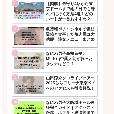
【図解】最寄り4駅から東
京ドームまで雨の日でも濡
れずに行く方法4選！どの
ルートが一番おすすめ？
亀梨和也チャンネルで道枝
駿佑と食事した焼肉屋は大
徳壽！注文メニューまとめ
なにわ男子高橋恭平と
M!LK山中柔太朗が行った
サウナはどこ？
山田涼介ソロライブツアー
2025ららアリーナ東京ベイ
へのアクセスを徹底解説！
なにわ男子大阪城ホール遠
征完全ガイド｜アクセス・
座席・ホテル・終演後まで